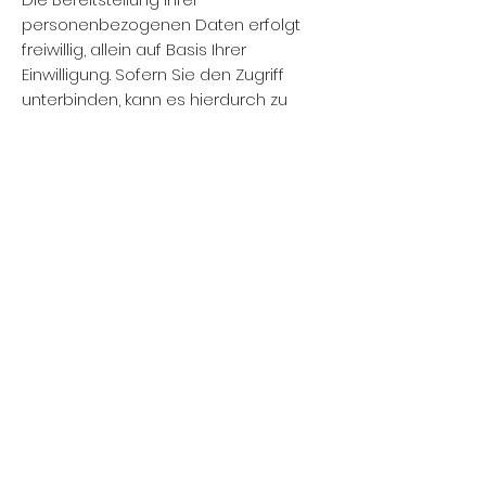
personenbezogenen Daten erfolgt
freiwillig, allein auf Basis Ihrer
Einwilligung. Sofern Sie den Zugriff
unterbinden, kann es hierdurch zu
Funktionseinschränkungen auf der
Website kommen.
Eingebettete YouTube-Videos
Art und Zweck der Verarbeitung:
Auf einigen unserer Webseiten betten
wir YouTube-Videos ein. Betreiber der
entsprechenden Plugins ist die
YouTube, LLC, 901 Cherry Ave., San
Bruno, CA 94066, USA (nachfolgend
„YouTube“). Wenn Sie eine Seite mit
dem YouTube-Plugin besuchen, wird
eine Verbindung zu Servern von
YouTube hergestellt. Dabei wird
YouTube mitgeteilt, welche Seiten Sie