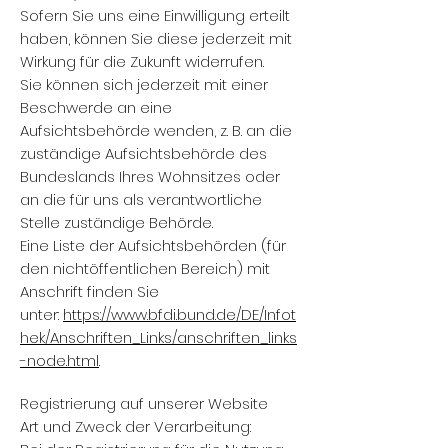
Sofern Sie uns eine Einwilligung erteilt
haben, können Sie diese jederzeit mit
Wirkung für die Zukunft widerrufen.
Sie können sich jederzeit mit einer
Beschwerde an eine
Aufsichtsbehörde wenden, z. B. an die
zuständige Aufsichtsbehörde des
Bundeslands Ihres Wohnsitzes oder
an die für uns als verantwortliche
Stelle zuständige Behörde.
Eine Liste der Aufsichtsbehörden (für
den nichtöffentlichen Bereich) mit
Anschrift finden Sie
unter:
https://www.bfdi.bund.de/DE/Infot
hek/Anschriften_Links/anschriften_links
-node.html
.
Registrierung auf unserer Website
Art und Zweck der Verarbeitung: