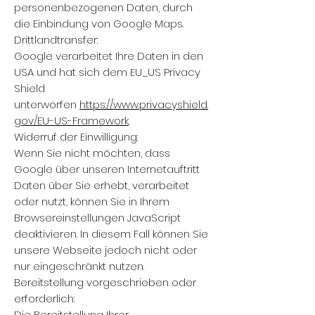
personenbezogenen Daten, durch
die Einbindung von Google Maps.
Drittlandtransfer:
Google verarbeitet Ihre Daten in den
USA und hat sich dem EU_US Privacy
Shield
unterworfen
https://www.privacyshield.
gov/EU-US-Framework
.
Widerruf der Einwilligung:
Wenn Sie nicht möchten, dass
Google über unseren Internetauftritt
Daten über Sie erhebt, verarbeitet
oder nutzt, können Sie in Ihrem
Browsereinstellungen JavaScript
deaktivieren. In diesem Fall können Sie
unsere Webseite jedoch nicht oder
nur eingeschränkt nutzen.
Bereitstellung vorgeschrieben oder
erforderlich:
Die Bereitstellung Ihrer